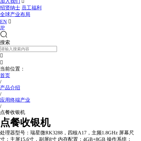
加入我们

招贤纳士
员工福利
全球产业布局
EN

JP
搜索


当前位置：
首页
/
产品介绍
/
应用终端产业
/
点餐收银机
点餐收银机
处理器型号：瑞星微RK3288，四核A17，主频1.8GHz 屏幕尺
寸：主屏15.6寸，副屏8寸 内存配置：4GB+8GB 操作系统：