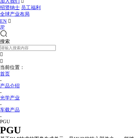
加入我们

招贤纳士
员工福利
全球产业布局
EN

JP
搜索


当前位置：
首页
-
产品介绍
-
光学产业
-
车载产品
-
PGU
PGU