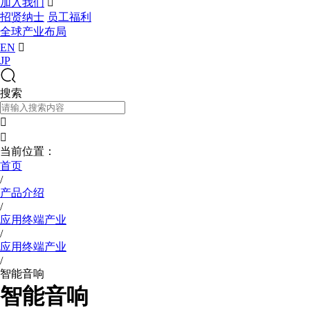
加入我们

招贤纳士
员工福利
全球产业布局
EN

JP
搜索


当前位置：
首页
/
产品介绍
/
应用终端产业
/
应用终端产业
/
智能音响
智能音响