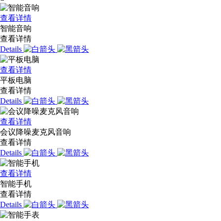
查看详情
智能音响
查看详情
Details
查看详情
平板电脑
查看详情
Details
查看详情
会议降噪麦克风音响
查看详情
Details
查看详情
智能手机
查看详情
Details