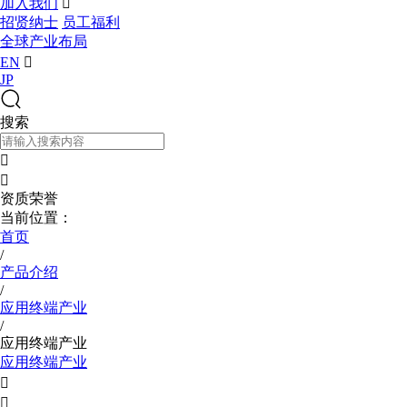
加入我们

招贤纳士
员工福利
全球产业布局
EN

JP
搜索


资质荣誉
当前位置：
首页
/
产品介绍
/
应用终端产业
/
应用终端产业
应用终端产业

